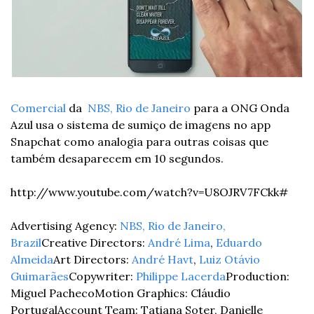
Comercial
 da  
NBS, Rio de Janeiro
 para a ONG Onda 
Azul usa o sistema de sumiço de imagens no app 
Snapchat como analogia para outras coisas que 
também desaparecem em 10 segundos.
http://www.youtube.com/watch?v=U8OJRV7FCkk#
Advertising Agency: 
NBS, Rio de Janeiro, 
Brazil
Creative Directors: 
André Lima
, 
Eduardo 
Almeida
Art Directors: 
André Havt
, 
Luiz Otávio 
Guimarães
Copywriter: 
Philippe Lacerda
Production: 
Miguel Pacheco
Motion Graphics: Cláudio 
Portugal
Account Team: Tatiana Soter, Danielle 