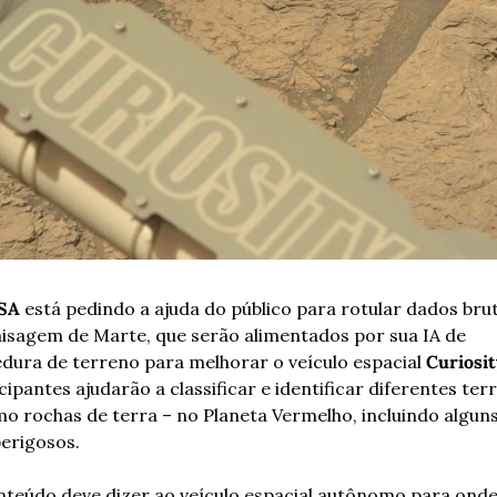
SA
 está pedindo a ajuda do público para rotular dados brut
isagem de Marte, que serão alimentados por sua IA de 
dura de terreno para melhorar o veículo espacial 
Curiosit
cipantes ajudarão a classificar e identificar diferentes ter
o rochas de terra – no Planeta Vermelho, incluindo alguns
erigosos. 
nteúdo deve dizer ao veículo espacial autônomo para onde