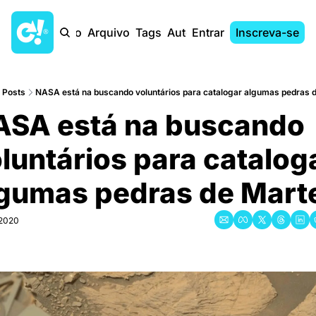
Início
Arquivo
Tags
Autores
Entrar
Inscreva-se
Posts
NASA está na buscando voluntários para catalogar algumas pedras 
SA está na buscando 
luntários para cataloga
gumas pedras de Mart
 2020