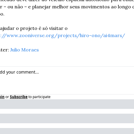
ir – ou não – e planejar melhor seus movimentos ao longo d
o.
Para ajudar o projeto é só visitar o 
s://www.zooniverse.org/projects/hiro-ono/ai4mars/
ter: 
Julio Moraes
gin
or
Subscribe
to participate