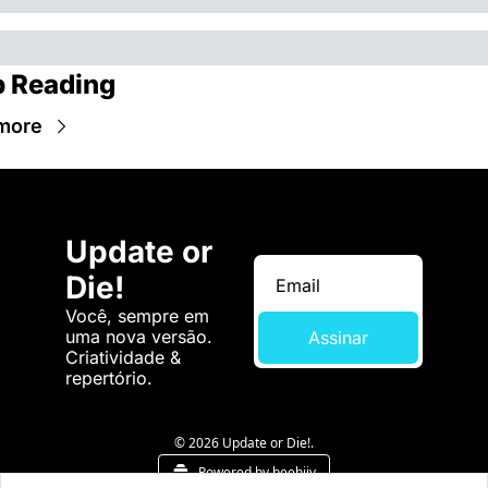
 Reading
more
Update or 
Die!
Você, sempre em 
uma nova versão. 
Assinar
Criatividade & 
repertório.
© 2026 Update or Die!.
Powered by beehiiv