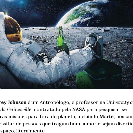
rey Johnson
 é um Antropólogo, e professor na 
University of
ida Gainesville
, contratado pela 
NASA
 para pesquisar se 
ras missões para fora do planeta, incluindo 
Marte
, possam
ssitar de pessoas que tragam bom humor e sejam divertid
spaço, literalmente.