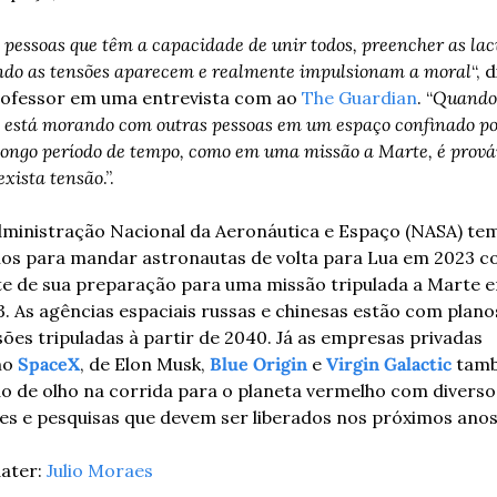
 pessoas que têm a capacidade de unir todos, preencher as lac
do as tensões aparecem e realmente impulsionam a moral
“, d
rofessor em uma entrevista com ao 
The Guardian
. “
Quando 
 está morando com outras pessoas em um espaço confinado por
ongo período de tempo, como em uma missão a Marte, é prováv
exista tensão
.”.
ministração Nacional da Aeronáutica e Espaço (NASA) tem
nos para mandar astronautas de volta para Lua em 2023 c
e de sua preparação para uma missão tripulada a Marte e
. As agências espaciais russas e chinesas estão com planos
ões tripuladas à partir de 2040. Já as empresas privadas 
o 
SpaceX
, de Elon Musk, 
Blue Origin
 e 
Virgin Galactic
 tam
o de olho na corrida para o planeta vermelho com diversos
es e pesquisas que devem ser liberados nos próximos anos
ater: 
Julio Moraes