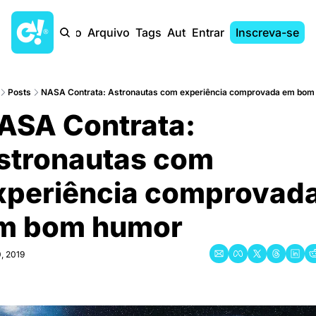
Início
Arquivo
Tags
Autores
Entrar
Inscreva-se
Posts
NASA Contrata: Astronautas com experiência comprovada em bom
ASA Contrata: 
stronautas com 
xperiência comprovada
m bom humor
, 2019