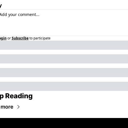
y
ogin
or
Subscribe
to participate
p Reading
 more