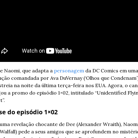
ie
Naomi
,
 que adapta a 
personagem
 da DC Comics em uma
ução 
comandada
 por 
Ava
 DuVernay
 (‘
Olhos que Condenam
’
streia na noite da última terça-feira nos EUA. Agora, o can
gou a promo do episódio 1×02, intitulado “Unidentified Flyin
”. 
se do episódio 1×02
uma revelação chocante de Dee (Alexander Wraith), Naomi
 Walfall) pede a seus amigos que se aprofundem no mistéri