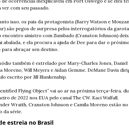
 de ocorrências inexplicáveis ​​em Port Oswego e se eles tê
a ver com seu passado.
nto isso, os pais da protagonista (Barry Watson e Mouzam
r) são pegos de surpresa pelos interrogatórios da garota.
 encontro sinistro com Zumbado (Cranston Johnson) deixa
 abalada, e ela procura a ajuda de Dee para dar o próximo
 para abraçar seu destino.
sódio também é estrelado por Mary-Charles Jones, Daniel P
a Moreno, Will Meyers e Aidan Gemme. DeMane Davis dirig
lo escrito por Jill Blankenship.
entified Flying Object” vai ao ar na próxima terça-feira, dia
neiro de 2022 nos EUA pelo canal The CW. Kaci Walfall, 
nder Wraith, Cranston Johnson e Camila Moreno estão no 
o da série.
de estreia no Brasil