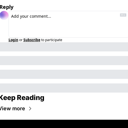
Reply
Login
or
Subscribe
to participate
Keep Reading
View more