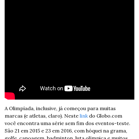
A Olimpíada, inclusive, já começou para muitas 
marcas (e atletas, claro). Neste 
link
 do Globo.com 
você encontra uma série sem fim dos eventos-teste. 
São 21 em 2015 e 23 em 2016, com hóquei na grama, 
golfe, canoagem, badminton, luta olímpica e muitos 