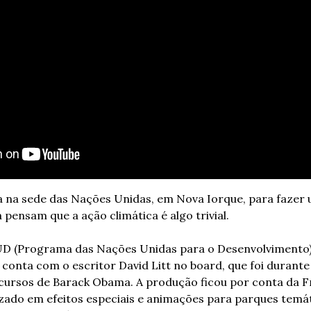
 na sede das Nações Unidas, em Nova Iorque, para fazer u
 pensam que a ação climática é algo trivial.
UD (Programa das Nações Unidas para o Desenvolvimento) é
 conta com o escritor David Litt no board, que foi durante
cursos de Barack Obama. A produção ficou por conta da F
zado em efeitos especiais e animações para parques temát