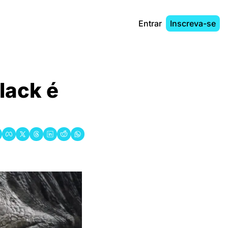
Entrar
Inscreva-se
ack é 