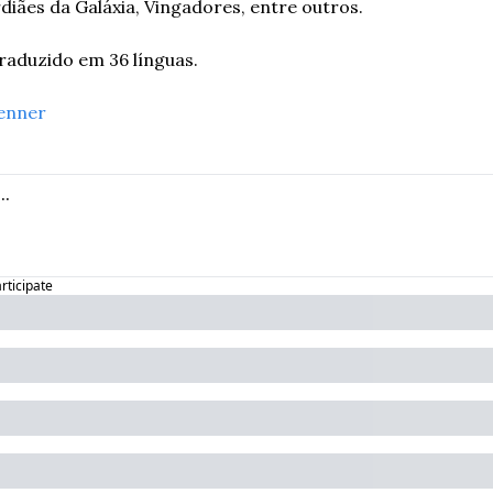
diães da Galáxia, Vingadores, entre outros.
 traduzido em 36 línguas.
enner
articipate