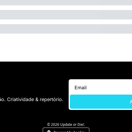
. Criatividade & repertório.
A
© 2026 Update or Die!.