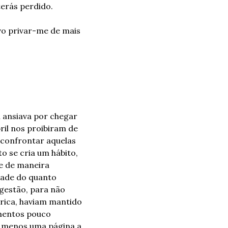
erás perdido.
vo privar-me de mais 
 ansiava por chegar 
il nos proibiram de 
confrontar aquelas 
 se cria um hábito, 
 de maneira 
ade do quanto 
gestão, para não 
rica, haviam mantido 
mentos pouco 
 menos uma página a 