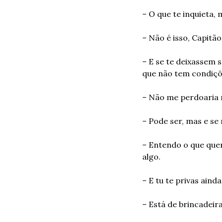
– O que te inquieta,
– Não é isso, Capitão
– E se te deixassem s
que não tem condiçõ
– Não me perdoaria 
– Pode ser, mas e se 
– Entendo o que quer
algo.
– E tu te privas aind
– Está de brincadeir