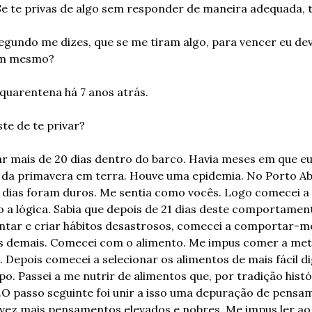
e te privas de algo sem responder de maneira adequada, t
segundo me dizes, que se me tiram algo, para vencer eu de
im mesmo?
 quarentena há 7 anos atrás.
ste de te privar?
ar mais de 20 dias dentro do barco. Havia meses em que eu
 da primavera em terra. Houve uma epidemia. No Porto Abr
 dias foram duros. Me sentia como vocês. Logo comecei a 
o a lógica. Sabia que depois de 21 dias deste comportamento
ntar e criar hábitos desastrosos, comecei a comportar-me
os demais. Comecei com o alimento. Me impus comer a met
 Depois comecei a selecionar os alimentos de mais fácil di
o. Passei a me nutrir de alimentos que, por tradição histó
.
O passo seguinte foi unir a isso uma depuração de pensa
 vez mais pensamentos elevados e nobres. Me impus ler ao