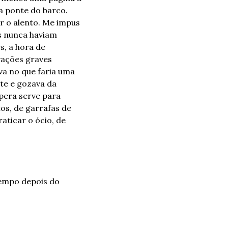
 ponte do barco. 
r o alento. Me impus 
 nunca haviam 
, a hora de 
ações graves 
a no que faria uma 
te e gozava da 
era serve para 
os, de garrafas de 
aticar o ócio, de 
empo depois do 