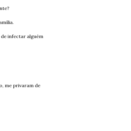
ente?
amília.
 de infectar alguém 
o, me privaram de 