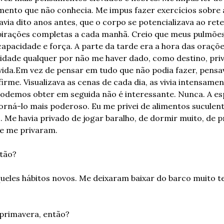
ento que não conhecia. Me impus fazer exercícios sobre a
via dito anos antes, que o corpo se potencializava ao rete
pirações completas a cada manhã. Creio que meus pulmões
pacidade e força. A parte da tarde era a hora das orações
idade qualquer por não me haver dado, como destino, priv
ida.
Em vez de pensar em tudo que não podia fazer, pensav
irme. Visualizava as cenas de cada dia, as vivia intensamen
odemos obter em seguida não é interessante. Nunca. A esp
torná-lo mais poderoso. Eu me privei de alimentos suculent
. Me havia privado de jogar baralho, de dormir muito, de pr
e me privaram.
tão?
queles hábitos novos. Me deixaram baixar do barco muito t
 primavera, então?