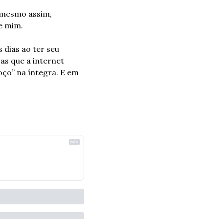
 mesmo assim, 
e mim. 
dias ao ter seu 
s que a internet 
ço” na íntegra. E em 