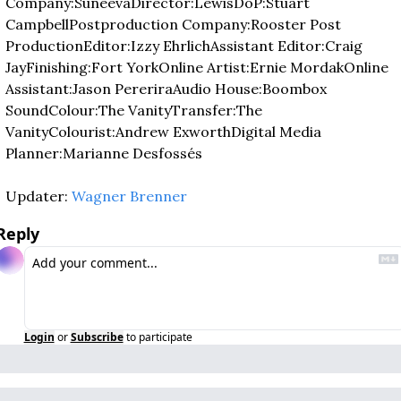
Company:Suneeva
Director:Lewis
DoP:Stuart 
Campbell
Postproduction Company:Rooster Post 
Production
Editor:Izzy Ehrlich
Assistant Editor:Craig 
Jay
Finishing:Fort York
Online Artist:Ernie Mordak
Online 
Assistant:Jason Pererira
Audio House:Boombox 
Sound
Colour:The Vanity
Transfer:The 
Vanity
Colourist:Andrew Exworth
Digital Media 
Planner:Marianne Desfossés
Updater: 
Wagner Brenner
Reply
Login
or
Subscribe
to participate