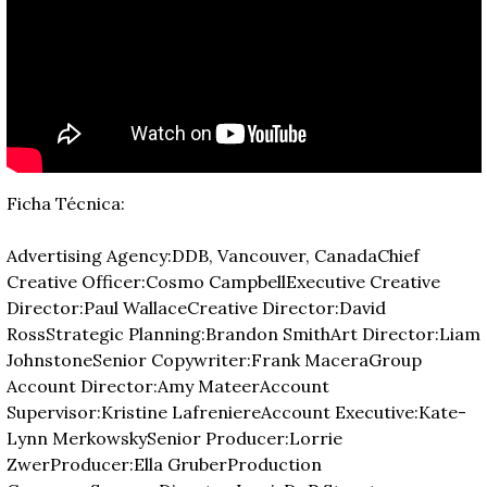
Ficha Técnica:
Advertising Agency:DDB, Vancouver, Canada
Chief 
Creative Officer:Cosmo Campbell
Executive Creative 
Director:Paul Wallace
Creative Director:David 
Ross
Strategic Planning:Brandon Smith
Art Director:Liam 
Johnstone
Senior Copywriter:Frank Macera
Group 
Account Director:Amy Mateer
Account 
Supervisor:Kristine Lafreniere
Account Executive:Kate-
Lynn Merkowsky
Senior Producer:Lorrie 
Zwer
Producer:Ella Gruber
Production 