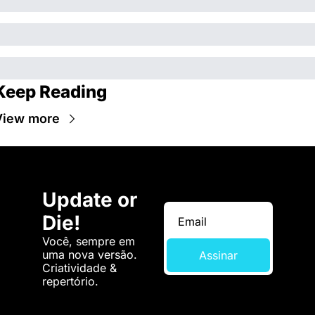
Keep Reading
View more
Update or 
Die!
Você, sempre em 
uma nova versão. 
Assinar
Criatividade & 
repertório.