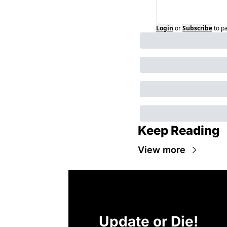
Login
or
Subscribe
to p
Keep Reading
View more
Update or Die!