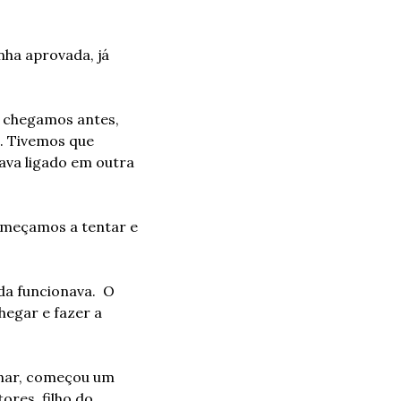
ha aprovada, já 
, chegamos antes, 
 Tivemos que 
va ligado em outra 
meçamos a tentar e 
 funcionava.  O 
egar e fazer a 
nar, começou um 
es, filho do 