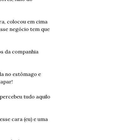
ra, colocou em cima 
sse negócio tem que 
os da companhia 
da no estômago e 
capar!
percebeu tudo aquilo 
sse cara (eu) e uma 