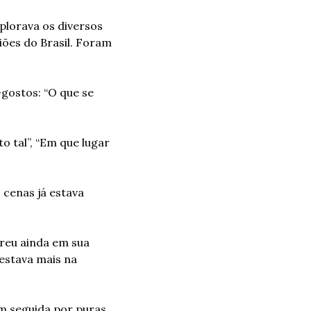
lorava os diversos 
es do Brasil. Foram 
gostos: “O que se 
tal”, “Em que lugar 
cenas já estava 
eu ainda em sua 
estava mais na 
m seguida por puras 