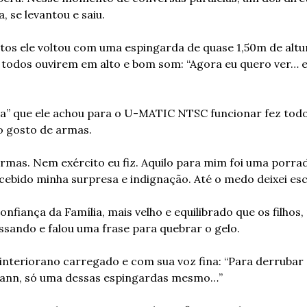
 se levantou e saiu.
tos ele voltou com uma espingarda de quase 1,50m de altu
 todos ouvirem em alto e bom som: “Agora eu quero ver… e
va” que ele achou para o U-MATIC NTSC funcionar fez tod
o gosto de armas.
rmas. Nem exército eu fiz. Aquilo para mim foi uma porra
ebido minha surpresa e indignação. Até o medo deixei es
fiança da Família, mais velho e equilibrado que os filhos, 
ssando e falou uma frase para quebrar o gelo.
nteriorano carregado e com sua voz fina: “Para derrubar e
ann, só uma dessas espingardas mesmo…”