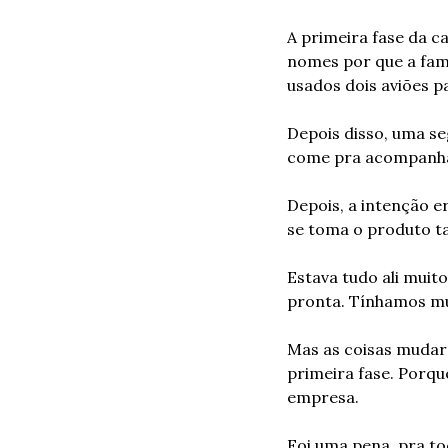
A primeira fase da c
nomes por que a fam
usados dois aviões pa
Depois disso, uma se
come pra acompanhar
Depois, a intenção e
se toma o produto tal
Estava tudo ali muit
pronta. Tínhamos mui
Mas as coisas mudar
primeira fase. Porque
empresa.
Foi uma pena, pra to