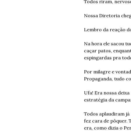
Todos riram, nervosos
Nossa Diretoria che
Lembro da reação do 
Na hora ele sacou t
caçar patos, enquant
espingardas pra to
Por milagre e vonta
Propaganda, tudo com
Ufa! Era nossa deix
estratégia da campa
Todos aplaudiram já 
fez cara de pôquer. 
era, como dizia o Per