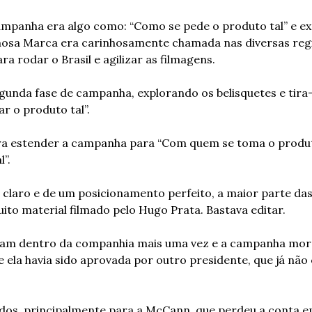
ampanha era algo como: “Como se pede o produto tal” e exp
osa Marca era carinhosamente chamada nas diversas regiõ
ra rodar o Brasil e agilizar as filmagens.
gunda fase de campanha, explorando os belisquetes e tira-
 o produto tal”.
ra estender a campanha para “Com quem se toma o produto 
”.
o claro e de um posicionamento perfeito, a maior parte das 
to material filmado pelo Hugo Prata. Bastava editar.
am dentro da companhia mais uma vez e a campanha morr
 ela havia sido aprovada por outro presidente, que já não 
dos, principalmente para a McCann, que perdeu a conta e