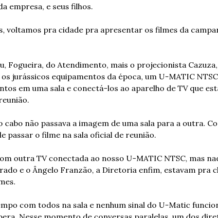
a empresa, e seus filhos.
 voltamos pra cidade pra apresentar os filmes da campan
 eu, Fogueira, do Atendimento, mais o projecionista Cazuza
ar os jurássicos equipamentos da época, um U-MATIC NTSC.
tos em uma sala e conectá-los ao aparelho de TV que esta
 reunião.
o cabo não passava a imagem de uma sala para a outra. Co
e passar o filme na sala oficial de reunião.
m outra TV conectada ao nosso U-MATIC NTSC, mas nada
rado e o Ângelo Franzão, a Diretoria enfim, estavam pra ch
mes.
mpo com todos na sala e nenhum sinal do U-Matic funcio
ra. Nesse momento de conversas paralelas, um dos diretor