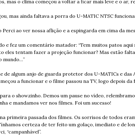
, mas o clima começou a voltar a ficar mais leve e o ar, re
gou, mas ainda faltava a porra do U-MATIC NTSC funciona
Perci ao ver nossa aflição e a espingarda em cima da mes
udo e fez um comentário matador: “Tem muitos patos aqui 
o eles tentam fazer a projeção funcionar? Mas estão falta
do mundo…”
de de algum anjo de guarda protetor dos U-MATICs e das A
eçou a funcionar e o filme passou na TV, logo depois da fa
a para o showzinho. Demos um pause no vídeo, relembramo
nha e mandamos ver nos filmes. Foi um sucesso!
na primeira passada dos filmes. Os sorrisos de todos eram
Tínhamos certeza de ter feito um golaço, imediato e de lo
ci, “campanhável”.