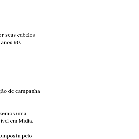
 seus cabelos 
 anos 90.
ção de campanha 
izemos uma 
ível em Mídia.
omposta pelo 