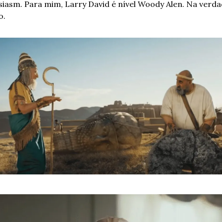
iasm. Para mim, Larry David é nível Woody Alen. Na verdad
o.