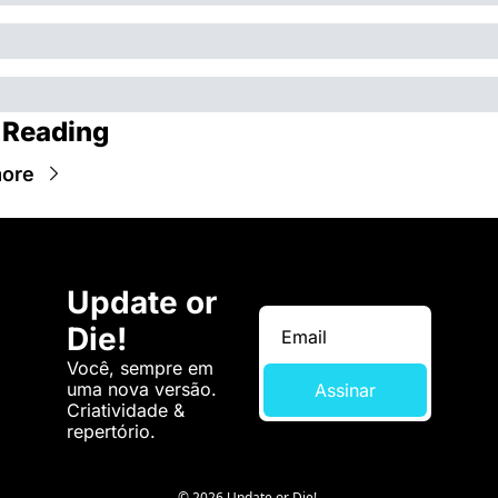
 Reading
ore
Update or 
Die!
Você, sempre em 
uma nova versão. 
Assinar
Criatividade & 
repertório.
© 2026 Update or Die!.