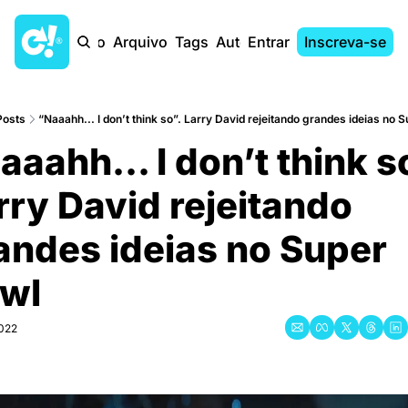
Início
Arquivo
Tags
Autores
Entrar
Inscreva-se
Posts
“Naaahh... I don’t think so”. Larry David rejeitando grandes ideias no 
aaahh... I don’t think so
rry David rejeitando 
andes ideias no Super 
wl
2022