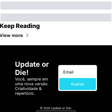
Keep Reading
View more
Update or 
Die!
Você, sempre em 
uma nova versão. 
Assinar
Criatividade & 
repertório.
© 2026 Update or Die!.