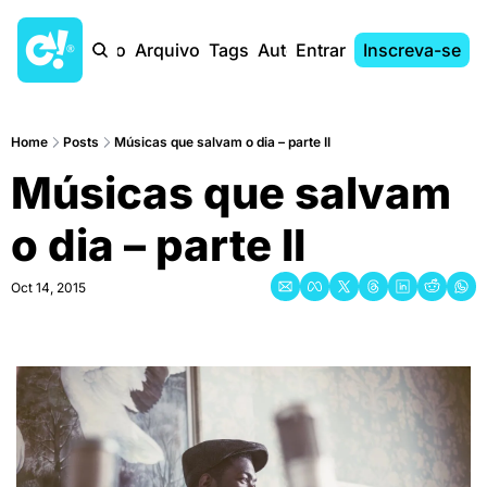
Início
Arquivo
Tags
Autores
Entrar
Inscreva-se
Home
Posts
Músicas que salvam o dia – parte II
Músicas que salvam 
o dia – parte II
Oct 14, 2015