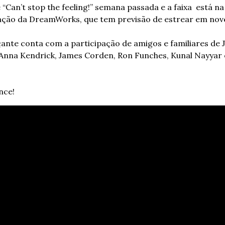
e “Can’t stop the feeling!” semana passada e a faixa  está na 
mação da DreamWorks, que tem previsão de estrear em nov
çante conta com a participação de amigos e familiares de Ju
Anna Kendrick, James Corden, Ron Funches, Kunal Nayyar e
nce!