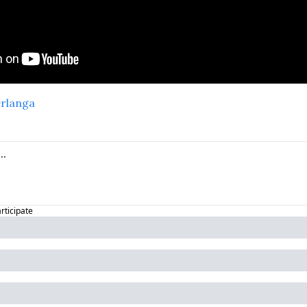
rlanga
articipate