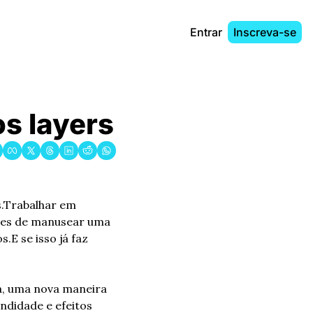
Entrar
Inscreva-se
os layers
.
Trabalhar em 
des de manusear uma 
s.
E se isso já faz 
a, uma nova maneira 
didade e efeitos 