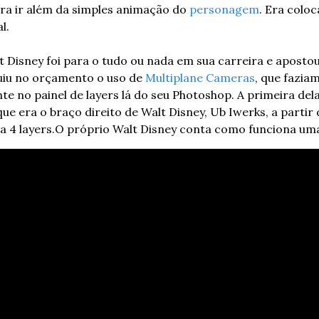
Era ir além da simples animação do 
personagem
. Era colo
l.
 Disney foi para o tudo ou nada em sua carreira e apostou 
uiu no orçamento o uso de 
Multiplane Cameras
, que faziam
te no painel de layers lá do seu Photoshop. A primeira dela
ue era o braço direito de Walt Disney, Ub Iwerks, a partir 
a 4 layers.
O próprio Walt Disney conta como funciona um