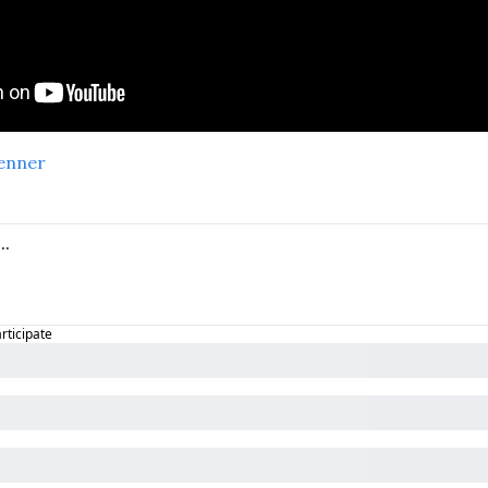
enner
articipate