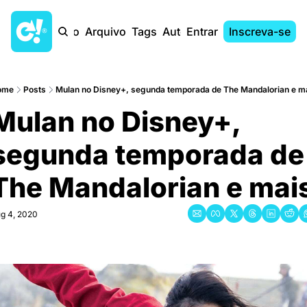
Início
Arquivo
Tags
Autores
Entrar
Inscreva-se
ome
Posts
Mulan no Disney+, segunda temporada de The Mandalorian e m
Mulan no Disney+, 
segunda temporada de 
The Mandalorian e mai
g 4, 2020