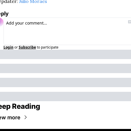
pdater: 
Julio Moraes
ply
Login
or
Subscribe
to participate
eep Reading
ew more