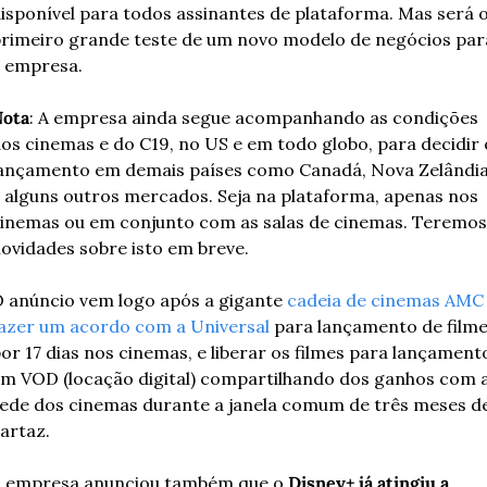
isponível para todos assinantes de plataforma. Mas será o
rimeiro grande teste de um novo modelo de negócios para
 empresa.
ota
: A empresa ainda segue acompanhando as condições 
os cinemas e do C19, no US e em todo globo, para decidir o
ançamento em demais países como Canadá, Nova Zelândia
 alguns outros mercados. Seja na plataforma, apenas nos 
inemas ou em conjunto com as salas de cinemas. Teremos 
ovidades sobre isto em breve.
 anúncio vem logo após a gigante 
cadeia de cinemas AMC 
azer um acordo com a Universal
 para lançamento de filme
or 17 dias nos cinemas, e liberar os filmes para lançamento
m VOD (locação digital) compartilhando dos ganhos com a
ede dos cinemas durante a janela comum de três meses de
artaz.
 empresa anunciou também que o 
Disney+ já atingiu a 