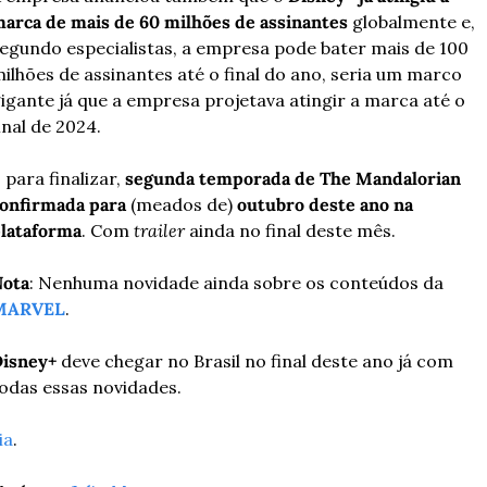
arca de mais de 60 milhões de assinantes
 globalmente e, 
egundo especialistas, a empresa pode bater mais de 100 
ilhões de assinantes até o final do ano, seria um marco 
igante já que a empresa projetava atingir a marca até o 
inal de 2024.
 para finalizar, 
segunda temporada de The Mandalorian 
onfirmada para
 (meados de)
 outubro deste ano na 
lataforma
. Com 
trailer
 ainda no final deste mês.
ota
: Nenhuma novidade ainda sobre os conteúdos da 
MARVEL
.
isney+
 deve chegar no Brasil no final deste ano já com 
odas essas novidades.
ia
.