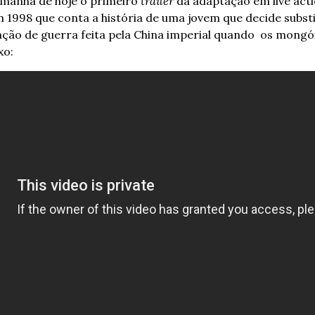
 manhã de hoje o primeiro 
trailer 
da adaptação em live acti
1998 que conta a história de uma jovem que decide substitui
ção de guerra feita pela China imperial quando  os mongói
xo: