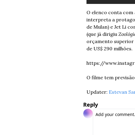
O elenco conta com a
interpreta a protag
de Mulan) e Jet Li c
(que já dirigiu 
Zoológi
orçamento superior 
de US$ 290 milhões.  
https://www.insta
O filme tem previsão
Updater: 
Estevan Sa
Reply