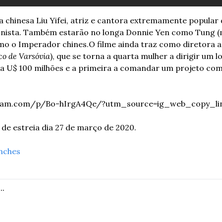
 chinesa Liu Yifei, atriz e cantora extremamente popular d
onista. Também estarão no longa Donnie Yen como Tung (m
omo o Imperador chines.
O filme ainda traz como diretora a 
co de Varsóvia
), que se torna a quarta mulher a dirigir um 
a U$ 100 milhões e a primeira a comandar um projeto com 
gram.com/p/Bo-hIrgA4Qe/?utm_source=ig_web_copy_li
 de estreia dia 27 de março de 2020.
nches