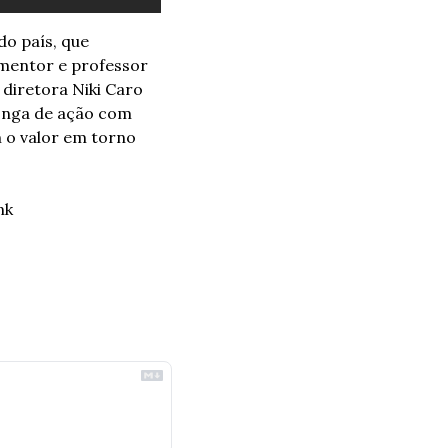
o país, que 
entor e professor 
diretora Niki Caro 
longa de ação com 
o valor em torno 
nk