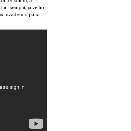
on de Mulan, a 
r seu pai, já velho 
s invadem o país. 