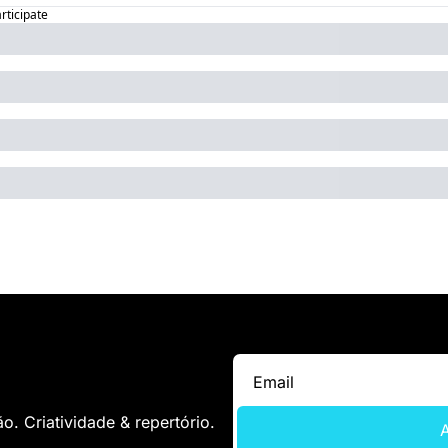
articipate
. Criatividade & repertório.
A