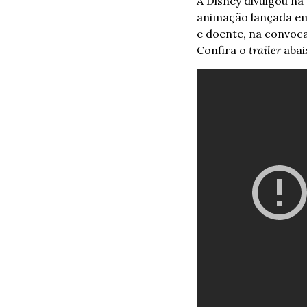
A Disney divulgou na
animação lançada em 
e doente, na convoca
Confira o 
trailer 
abai