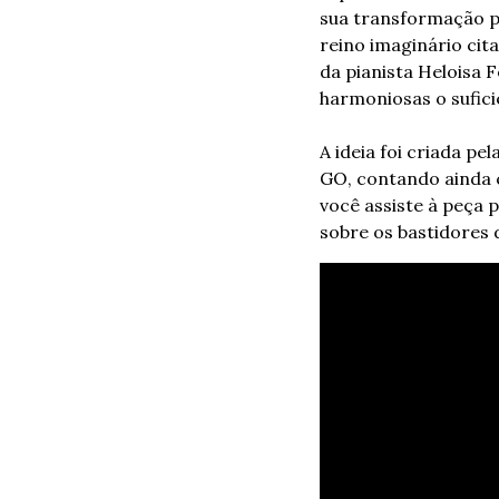
sua transformação pa
reino imaginário cit
da pianista Heloisa 
harmoniosas o sufici
A ideia foi criada 
GO, contando ainda c
você assiste à peça p
sobre os bastidores d