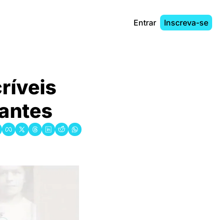
Entrar
Inscreva-se
íveis 
 antes