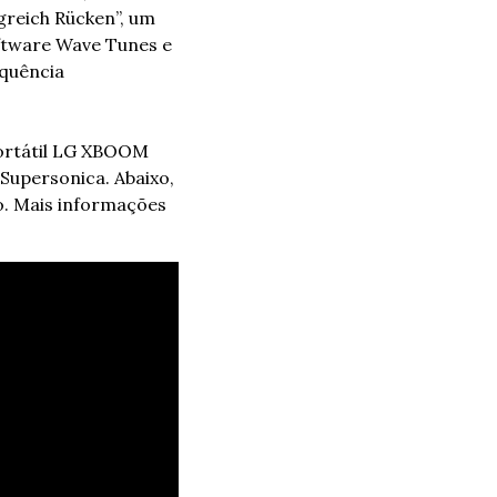
reich Rücken”, um 
ftware Wave Tunes e 
quência 
ortátil LG XBOOM 
upersonica. Abaixo, 
o. Mais informações 