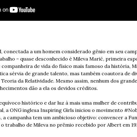
l, conectada a um homem considerado gênio em seu camp
rabalho – quase desconhecido é Mileva Marić, primeira espo
 companheira de vida do físico mais famoso da história, Mi
ica sérvia de grande talento, mas também coautora de dive
a Teoria da Relatividade. Mesmo assim, nenhum dos grande
ecimentos dão a ela os devidos créditos.
quívoco histórico e dar luz à mais uma mulher de contrib
al, a ONG inglesa Inspiring Girls iniciou o movimento #Nob
, a campanha tem um ambicioso objetivo: convencer a Fun
 o trabalho de Mileva no prêmio recebido por Albert em 192