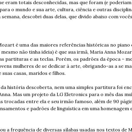
e eram totais desconhecidas, mas que foram (e poderiam s
ra o mundo e sua arte, cultura, ciência e outras disciplin
semana, descobri duas delas, que divido abaixo com vocês
zart é uma das maiores referências históricas no piano e
 mesmo não tinha ideia) é que sua irmã, Maria Anna Mozar
s partituras e as teclas. Porém, os padrões da época – me
ovens mulheres de se dedicar à arte, obrigando-as a se ma
 suas casas, maridos e filhos.
 da história descoberta, nem uma simples partitura foi en
Anna. Mas um projeto da LG Eletronics para o mês das mulh
s trocadas entre ela e seu irmão famoso, além de 90 página
nsamentos e padrões de linguística em uma homenagem 
u a frequência de diversas sílabas usadas nos textos de M