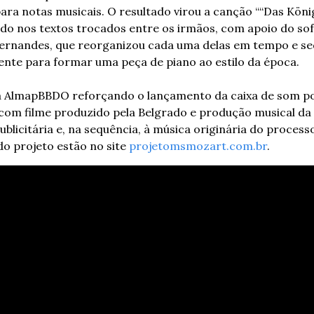
ra notas musicais. O resultado virou a canção ““Das König
ado nos textos trocados entre os irmãos, com apoio do so
Fernandes, que reorganizou cada uma delas em tempo e se
ente para formar uma peça de piano ao estilo da época.
pela AlmapBBDO reforçando o lançamento da caixa de som p
om filme produzido pela Belgrado e produção musical da S
ublicitária e, na sequência, à música originária do process
o projeto estão no site 
projetomsmozart.com.br
.