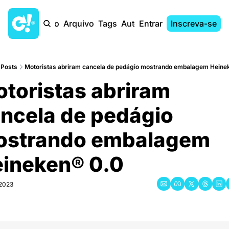
Início
Arquivo
Tags
Autores
Entrar
Inscreva-se
Posts
Motoristas abriram cancela de pedágio mostrando embalagem Heine
toristas abriram 
ncela de pedágio 
strando embalagem 
ineken® 0.0
 2023