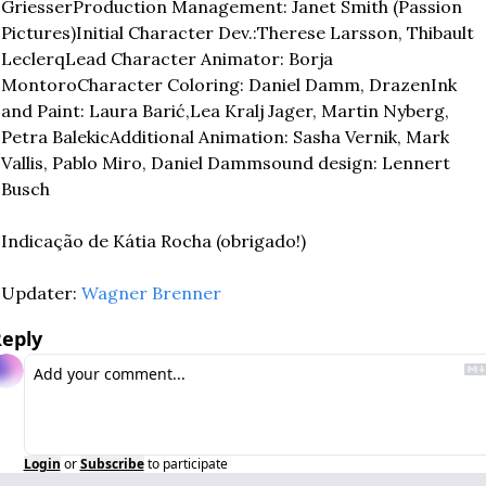
Griesser
Production Management: Janet Smith (Passion 
Pictures)
Initial Character Dev.:Therese Larsson, Thibault 
Leclerq
Lead Character Animator: Borja 
Montoro
Character Coloring: Daniel Damm, Drazen
Ink 
and Paint: Laura Barić,Lea Kralj Jager, Martin Nyberg, 
Petra Balekic
Additional Animation: Sasha Vernik, Mark 
Vallis, Pablo Miro, Daniel Damm
sound design: Lennert 
Busch
Indicação de Kátia Rocha (obrigado!)
Updater: 
Wagner Brenner
eply
Login
or
Subscribe
to participate