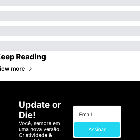
eep Reading
iew more
Update or 
Die!
Você, sempre em 
uma nova versão. 
Assinar
Criatividade & 