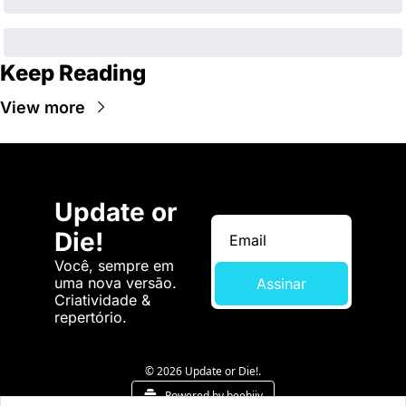
Keep Reading
View more
Update or 
Die!
Você, sempre em 
uma nova versão. 
Assinar
Criatividade & 
repertório.
© 2026 Update or Die!.
Powered by beehiiv