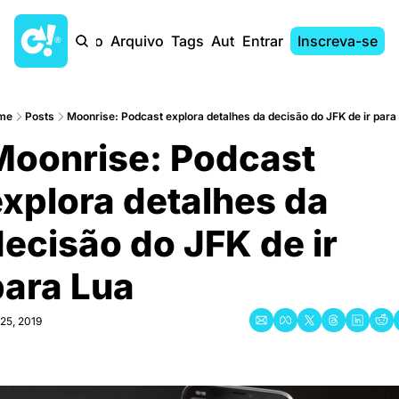
Início
Arquivo
Tags
Autores
Entrar
Inscreva-se
me
Posts
Moonrise: Podcast explora detalhes da decisão do JFK de ir para
Moonrise: Podcast 
xplora detalhes da 
ecisão do JFK de ir 
para Lua
 25, 2019