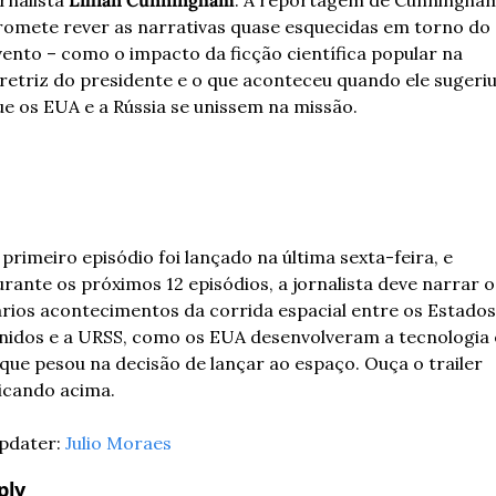
rnalista 
Lillian Cunningham
. A reportagem de Cunningham
romete rever as narrativas quase esquecidas em torno do 
ento – como o impacto da ficção científica popular na 
retriz do presidente e o que aconteceu quando ele sugeriu
ue os EUA e a Rússia se unissem na missão. 
primeiro episódio foi lançado na última sexta-feira, e 
rante os próximos 12 episódios, a jornalista deve narrar os
ários acontecimentos da corrida espacial entre os Estados 
nidos e a URSS, como os EUA desenvolveram a tecnologia e
que pesou na decisão de lançar ao espaço. Ouça o trailer 
licando acima.
pdater: 
Julio Moraes
ply