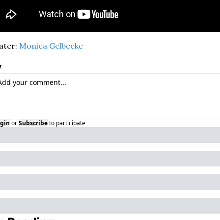
ter: 
Monica Gelbecke
y
gin
or
Subscribe
to participate