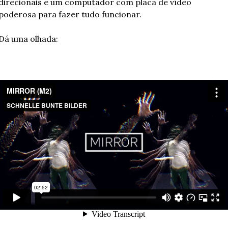
direcionais e um computador com placa de vídeo 
poderosa para fazer tudo funcionar.
Dá uma olhada: