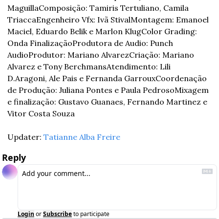
Maguilla
Composição: Tamiris Tertuliano, Camila 
Triacca
Engenheiro Vfx: Ivã Stival
Montagem: Emanoel 
Maciel, Eduardo Belik e Marlon Klug
Color Grading: 
Onda Finalização
Produtora de Audio: Punch 
Audio
Produtor: Mariano Alvarez
Criação: Mariano 
Alvarez e Tony Berchmans
Atendimento: Lili 
D.Aragoni, Ale Pais e Fernanda Garroux
Coordenação 
de Produção: Juliana Pontes e Paula Pedroso
Mixagem 
e finalização: Gustavo Guanaes, Fernando Martinez e 
Vitor Costa Souza
Updater: 
Tatianne Alba Freire
Reply
Login
or
Subscribe
to participate