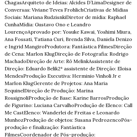
Chagas
Arquiteto de Ideias: Alcides D’Lima
Designer de 
Conversas: Viviane Teves Frohlich
Criativas de Mídias 
Sociais: Mariana Rudzisnki
Diretor de mídia: Raphael 
Cunha
Mídia: Gustavo Ono e Leandro 
Lourenço
Aprovado por: Yosuke Kawai, Yoshimi Miura, 
Ana Fossati, Tatiana Curi, Brenda Silva, Daniela Denizo 
e Ingrid Mangiro
Produtora: Fantástica Filmes
Direção 
de Cena: Marlon Klug
Direção de Fotografia: Rodrigo 
Machado
Direção de Arte: Rô Melink
Assistente de 
Direção: Eduardo Belik
2ª assistente de Direção: Eloisa 
Mendes
Produção Executiva: Herminio Vinholi Jr e 
Marlon Klug
Gerente de Projetos: Ana Maria 
Sequinel
Direção de Produção: Marina 
Rossignoli
Produção de Base: Karine Barros
Produção 
de Figurino: Luciana Carvalho
Produção de Elenco: Call 
Me Cast
Elenco: Wanderlei de Freitas e Leonardo 
Munhoz
Produção de objetos: Susana Pedrozenco
Pós-
produção e finalização: Fantástica 
Filmes
Coordenador de Pós-produção: 