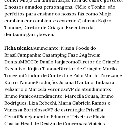
E nossos amados personagens, Clélio e Tonho, são 
perfeitos para ensinar os nossos fãs como Miojo 
combina com ambientes externos”, afirma Kojiro 
Tanoue, Diretor de Criação Executivo da 
dentsumcgarrybowen.
Ficha técnica:
Anunciante: Nissin Foods do 
Brasil
Campanha: Casamping Fase 2
Agência: 
DentsuMB
CCO: Danilo Janjacomo
Diretor de Criação 
Executivo: Kojiro Tanoue
Diretor de Criação: Murilo 
Torezan
Criador de Contexto e Fala: Murilo Torezan e 
Kojiro Tanoue
Produção: Juliana D’antino, Indaiara 
Pelizario e Marcela Veroneze
VP de atendimento: 
Bruno Panico
Atendimento: Marcella Sousa, Bruno 
Rodrigues, Liza Rebechi, Maria Gabriela Ramos e 
Vanessa Bortolosso
VP de estratégia: Priscilla 
Ceruti
Planejamento: Eduardo Teixeira e Flávia 
Cassias
Head de Design de Conversas: Vinicius 