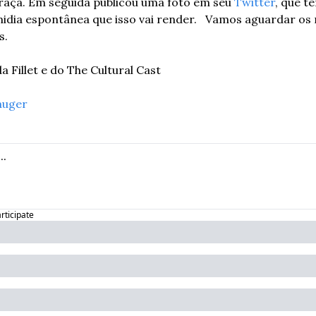
raça. Em seguida publicou uma foto em seu 
Twitter
, que t
midia espontânea que isso vai render.   Vamos aguardar os r
s.
a Fillet e do The Cultural Cast
auger
articipate