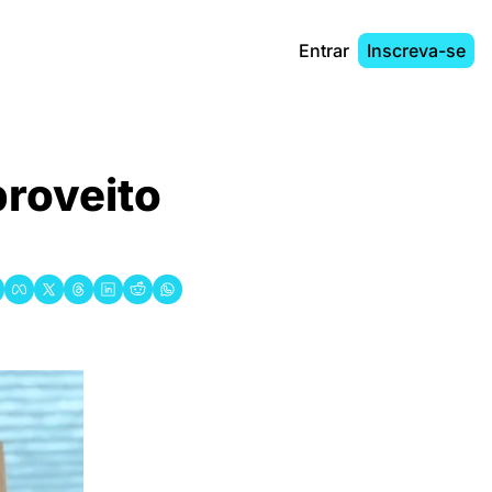
Entrar
Inscreva-se
roveito 