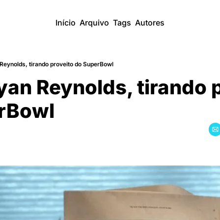
Início
Arquivo
Tags
Autores
 Reynolds, tirando proveito do SuperBowl
yan Reynolds, tirando p
rBowl