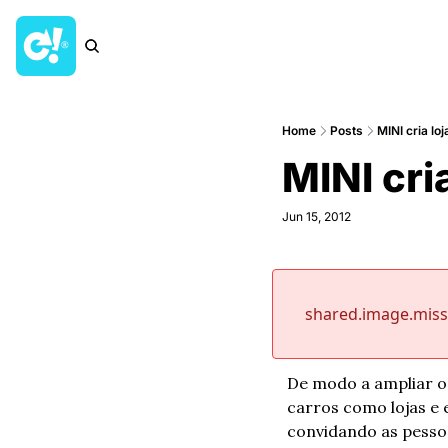
Home
Posts
MINI cria lo
MINI cri
Jun 15, 2012
shared.image.mis
De modo a ampliar os 
carros como lojas e
convidando as pessoa