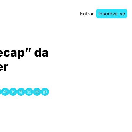
Entrar
Inscreva-se
ecap” da 
r 