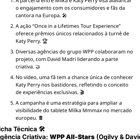
A parceria entre Milka e Katy Perry visa alavancar 
o engajamento com os consumidores e fãs da 
cantora na Europa. 🎤
A ação “Once in a Lifetimes Tour Experience” 
oferece prêmios únicos relacionados à turnê de 
Katy Perry. 🏆
Diversas agências do grupo WPP colaboraram no 
projeto, com David Madri liderando a parte 
criativa. 🤝
No vídeo, uma fã tem a chance única de conhecer 
Katy Perry nos bastidores, refletindo o conceito 
de experiências exclusivas. 🎬
A campanha é uma estratégia para ampliar a 
visibilidade do tablete Milka Mmmax no mercado 
europeu. 🍫
icha Técnica 🛠
gência Criativa: 
WPP All-Stars
 (Ogilvy & David