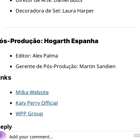
Diretor de Arte: Daniel Butts
Decoradora de Set: Laura Harper
ós-Produção: Hogarth Espanha
Editor: Alex Palma
Gerente de Pós-Produção: Martin Sandien
inks
Milka Website
Katy Perry Official
WPP Group
eply