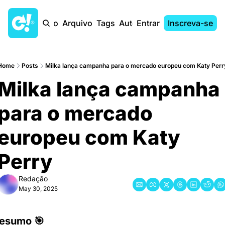
Início
Arquivo
Tags
Autores
Entrar
Inscreva-se
Home
Posts
Milka lança campanha para o mercado europeu com Katy Perr
Milka lança campanha 
para o mercado 
europeu com Katy 
Perry
Redação
May 30, 2025
esumo 🎯