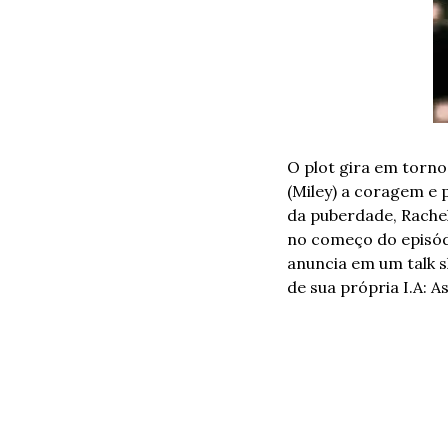
O plot gira em torno
(Miley) a coragem e 
da puberdade, Rachel
no começo do episódi
anuncia em um talk 
de sua própria I.A: As