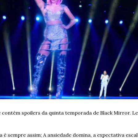
e contém spoilers da quinta temporada de Black Mirror. Lei
 é sempre assim; A ansiedade domina, a expectativa escala