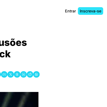
Entrar
Inscreva-se
sões 
ck 