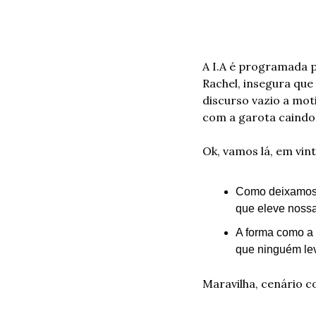
A I.A é programada p
Rachel, insegura que
discurso vazio a mot
com a garota caindo 
Ok, vamos lá, em vin
Como deixamos 
que eleve nossa
A forma como a i
que ninguém lev
Maravilha, cenário c