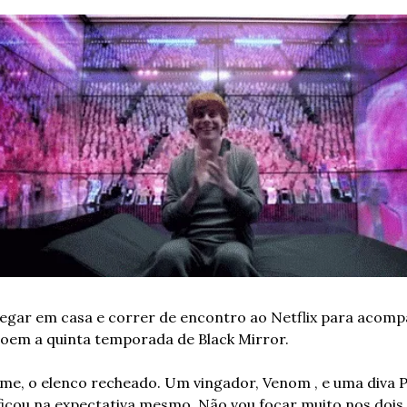
egar em casa e correr de encontro ao Netflix para acompa
oem a quinta temporada de Black Mirror.  
me, o elenco recheado. Um vingador, Venom , e uma diva P
icou na expectativa mesmo. Não vou focar muito nos dois p