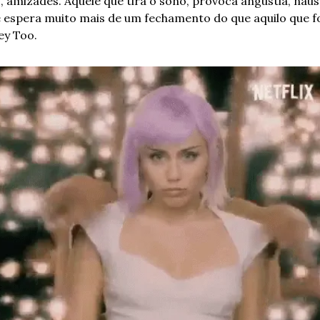
, amizades. Aquele que tira o sono, provoca angústia, náus
 espera muito mais de um fechamento do que aquilo que fo
ey Too. 