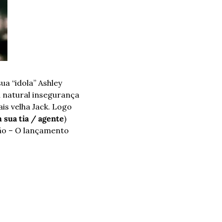
a “idola” Ashley 
 natural insegurança 
s velha Jack. Logo 
 sua tia / agente
) 
ão – O lançamento 