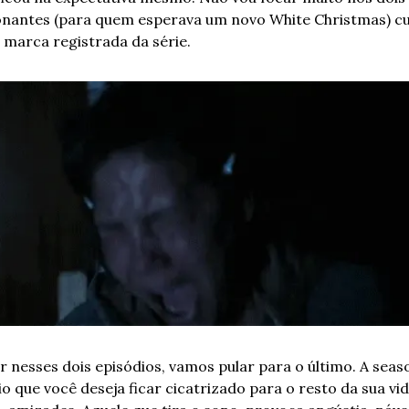
antes (para quem esperava um novo White Christmas) cu
, marca registrada da série.
 nesses dois episódios, vamos pular para o último. A season
io que você deseja ficar cicatrizado para o resto da sua vid