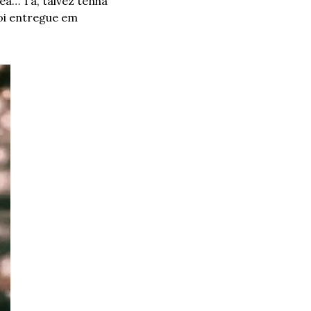
ea… Tá, talvez tenha 
i entregue em 