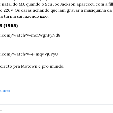
e natal do MJ, quando o Seu Joe Jackson apareceu com a fil
 220V. Os caras achando que iam gravar a musiquinha da fa
 turma sai fazendo isso:
 (1965)
be.com/watch?v=mc1WgnPyNd8
be.com/watch?v=4-mqVVj0PyU
 direto pra Motown e pro mundo.
enner