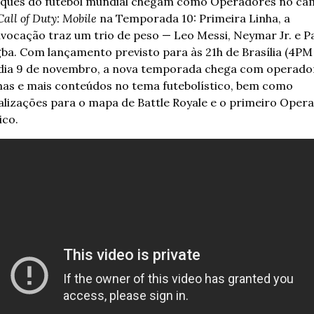
ques do futebol mundial chegam como Operadores no ca
Call of Duty: Mobile
 na Temporada 10: Primeira Linha, a 
vocação traz um trio de peso — Leo Messi, Neymar Jr. e Pa
ba. Com lançamento previsto para às 21h de Brasília (4PM 
dia 9 de novembro, a nova temporada chega com operador
as e mais conteúdos no tema futebolístico, bem como 
alizações para o mapa de Battle Royale e o primeiro Opera
ico.