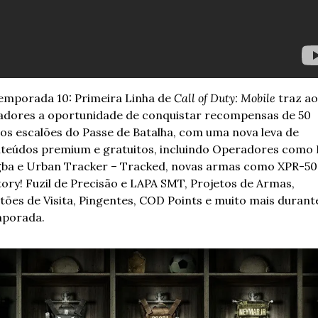
emporada 10: Primeira Linha de 
Call of Duty: Mobile
 traz ao
adores a oportunidade de conquistar recompensas de 50 
os escalões do Passe de Batalha, com uma nova leva de 
teúdos premium e gratuitos, incluindo Operadores como P
ba e Urban Tracker – Tracked, novas armas como XPR-50 
tory! Fuzil de Precisão e LAPA SMT, Projetos de Armas, 
tões de Visita, Pingentes, COD Points e muito mais durante
porada.