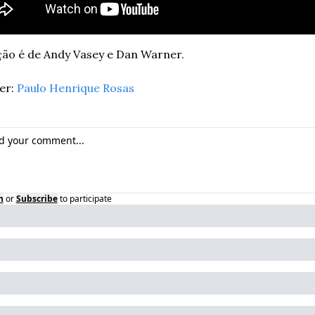
ção é de Andy Vasey e Dan Warner. 
r: 
Paulo Henrique Rosas
n
or
Subscribe
to participate