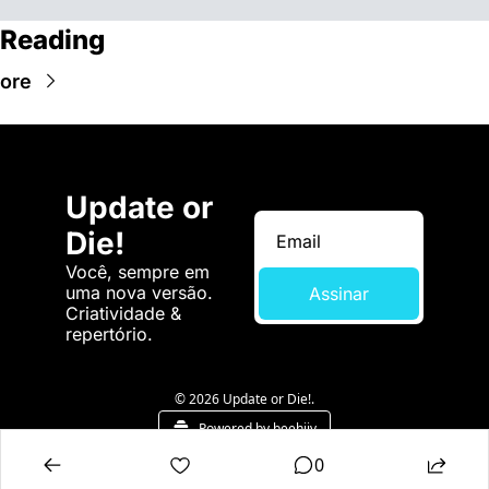
 Reading
ore
Update or 
Die!
Você, sempre em 
uma nova versão. 
Assinar
Criatividade & 
repertório.
© 2026 Update or Die!.
Powered by beehiiv
0