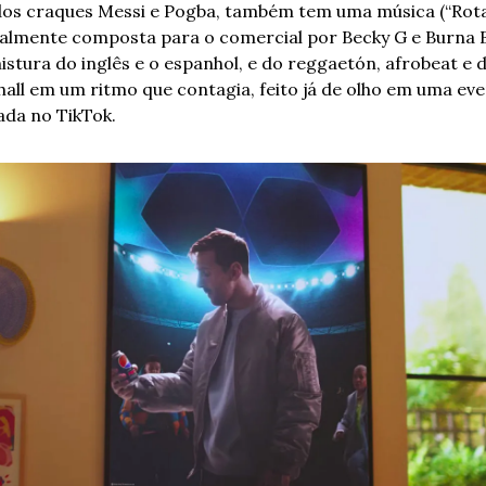
os craques Messi e Pogba, também tem uma música (“Rotat
almente composta para o comercial por Becky G e Burna Bo
stura do inglês e o espanhol, e do reggaetón, afrobeat e d
all em um ritmo que contagia, feito já de olho em uma even
zada no TikTok. 