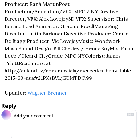
Producer: Raná Martin
Post 
Production/Animation/VFX: MPC / NY
Creative 
Director, VFX: Alex Lovejoy
3D VFX: Supervisor: Chris 
Bernier
Lead Animator: Graeme Revell
Managing 
Director: Justin Burkman
Executive Producer: Camila 
De Biaggi
Producer: Vic Lovejoy
Music: Woodwork 
Music
Sound Design: Bill Chesley / Henry Boy
Mix: Philip 
Loeb / Heard City
Grade: MPC NY
Colorist: James 
Tillett
Read more at 
http://adland.tv/commercials/mercedes-benz-fable-
2015-60-usa#21PKsBVLjIPH4TDC.99
Updater: 
Wagner Brenner
Reply