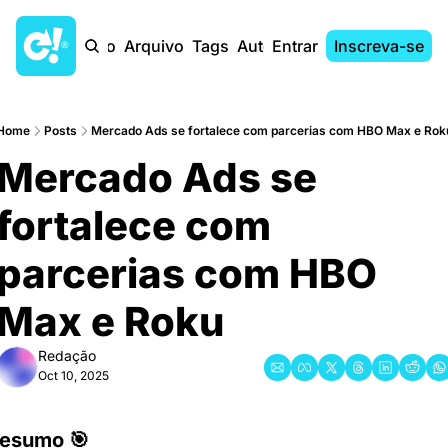
Início
Arquivo
Tags
Autores
Entrar
Inscreva-se
Home
Posts
Mercado Ads se fortalece com parcerias com HBO Max e Rok
Mercado Ads se 
fortalece com 
parcerias com HBO 
Max e Roku
Redação
Oct 10, 2025
esumo 🎯