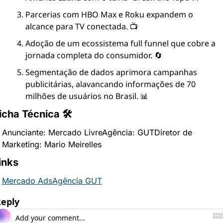
Parcerias com HBO Max e Roku expandem o 
alcance para TV conectada. 📺
Adoção de um ecossistema full funnel que cobre a 
jornada completa do consumidor. 🔄
Segmentação de dados aprimora campanhas 
publicitárias, alavancando informações de 70 
milhões de usuários no Brasil. 📊
icha Técnica 🛠
Anunciante: Mercado Livre
Agência: GUT
Diretor de 
Marketing: Mario Meirelles
inks
Mercado Ads
Agência GUT
eply