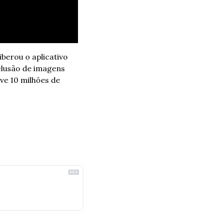
Afim de contornar o estrago neste mercado frenético, o Google rapidamente liberou o aplicativo 
xclusão de imagens 
eve 10 milhões de 