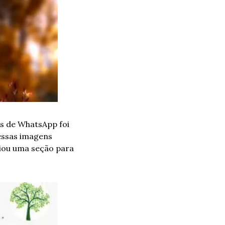
 de WhatsApp foi 
descoberta pelos engenheiros do Google que constataram a alta procura por essas imagens 
riou uma seção para 