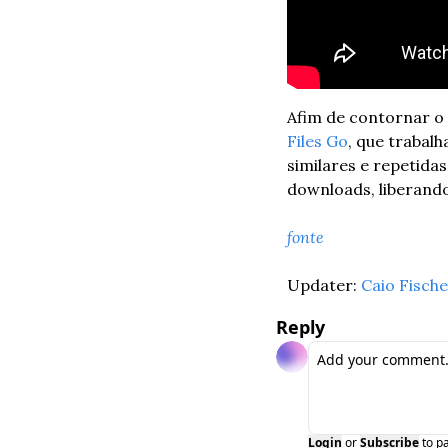
Files Go
, que trabalh
similares e repetida
downloads, liberando
fonte
Updater: 
Caio Fisch
Reply
Login
or
Subscribe
to p