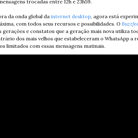
 mensagens trocadas entre 12h e 23h59.
ora da onda global da
 internet desktop
, agora está experi
xima, com todos seus recursos e possibilidades. O 
Buzzfe
gerações e constatou que a geração mais nova utiliza toda
ntrário dos mais velhos que estabeleceram o WhatsApp a rede
hos limitados com essas mensagens matinais.