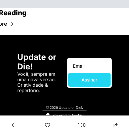
Reading
ore
Update or 
Die!
Você, sempre em 
uma nova versão. 
Assinar
Criatividade & 
repertório.
© 2026 Update or Die!.
Powered by beehiiv
0