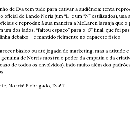
nho de Eva tem tudo para cativar a audiência: tenta reprod
o oficial de Lando Noris (um “L” e um “N” estilizados), usa a
ficiais e reproduz à sua maneira a McLaren laranja que o p
m um dos lados, “faltou espaço” para o “S” final, que foi pas
linha debaixo – e mantido fielmente no capacete físico.
arecer básico ou até jogada de marketing, mas a atitude e 
 genuína de Norris mostra o poder da empatia e da criativ
 caso de todos os envolvidos), indo muito além dos padrões
os.
te, Norris! E obrigado, Eva! ?