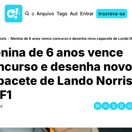
Início
Arquivo
Tags
Autores
Entrar
Inscreva-se
osts
Menina de 6 anos vence concurso e desenha novo capacete de Lando No
nina de 6 anos vence 
ncurso e desenha novo
pacete de Lando Norris
 F1
20