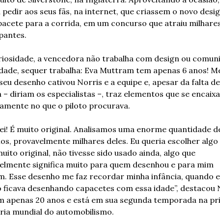
 pedir aos seus fãs, na internet, que criassem o novo desig
pacete para a corrida, em um concurso que atraiu milhares
pantes.
riosidade, a vencedora não trabalha com design ou comuni
dade, sequer trabalha: Eva Muttram tem apenas 6 anos! M
seu desenho cativou Norris e a equipe e, apesar da falta de 
 – diriam os especialistas –, traz elementos que se encaixa
tamente no que o piloto procurava.
ei! É muito original. Analisamos uma enorme quantidade de
os, provavelmente milhares deles. Eu queria escolher algo 
uito original, não tivesse sido usado ainda, algo que 
elmente significa muito para quem desenhou e para mim 
. Esse desenho me faz recordar minha infância, quando e
ficava desenhando capacetes com essa idade”, destacou N
m apenas 20 anos e está em sua segunda temporada na prin
ria mundial do automobilismo.