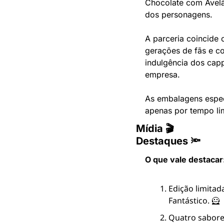
Chocolate com Avelã
dos personagens.
A parceria coincide
gerações de fãs e co
indulgência dos cap
empresa.
As embalagens especi
apenas por tempo li
Mídia 🎬
Destaques 🔦
O que vale destacar
Edição limitad
Fantástico. 🦸
Quatro sabores