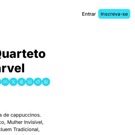
Entrar
Inscreva-se
uarteto 
arvel
a de cappuccinos. 
, Mulher Invisível, 
uem Tradicional, 