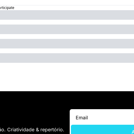
articipate
. Criatividade & repertório.
A