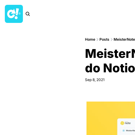
Home
Posts
MeisterNote
MeisterN
do Noti
Sep 8, 2021