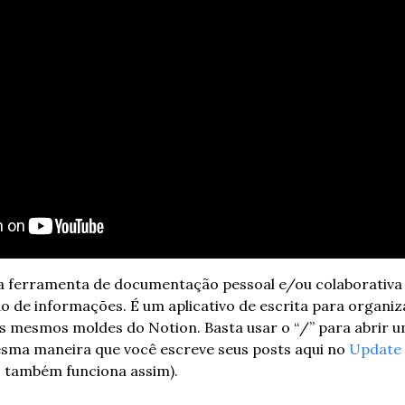
a ferramenta de documentação pessoal e/ou colaborativa qu
o de informações. É um aplicativo de escrita para organi
s mesmos moldes do Notion. Basta usar o “/” para abrir um
esma maneira que você escreve seus posts aqui no 
Update 
 também funciona assim).