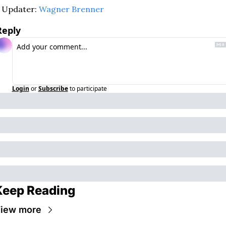
Updater: 
Wagner Brenner
Reply
Login
or
Subscribe
to participate
Keep Reading
iew more