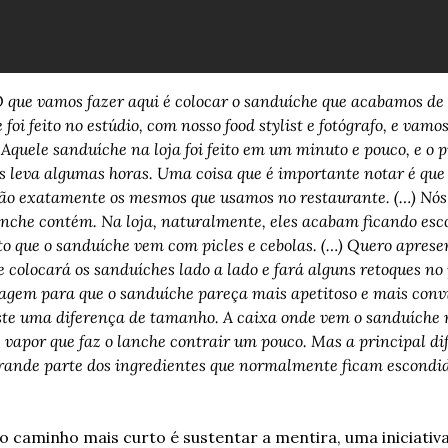
 que vamos fazer aqui é colocar o sanduíche que acabamos de 
oi feito no estúdio, com nosso food stylist e fotógrafo, e vamo
) Aquele sanduíche na loja foi feito em um minuto e pouco, e o 
s leva algumas horas. Uma coisa que é importante notar é que t
a são exatamente os mesmos que usamos no restaurante. (…) Nós
lanche contém. Na loja, naturalmente, eles acabam ficando esco
to que o sanduíche vem com picles e cebolas. (…) Quero aprese
e colocará os sanduíches lado a lado e fará alguns retoques no
agem para que o sanduíche pareça mais apetitoso e mais convin
ste uma diferença de tamanho. A caixa onde vem o sanduíche 
e vapor que faz o lanche contrair um pouco. Mas a principal dif
rande parte dos ingredientes que normalmente ficam escondido
caminho mais curto é sustentar a mentira, uma iniciativa