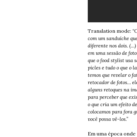
Translation mode: 
“O
com um sanduíche que f
diferente nos dois. (…
em uma sessão de foto
que o food stylist us
picles e tudo o que o 
temos que revelar o fa
retocador de fotos… el
alguns retoques na im
para perceber que exi
o que cria um efeito d
colocamos para fora g
você possa vê-los.”
Em uma época onde o 