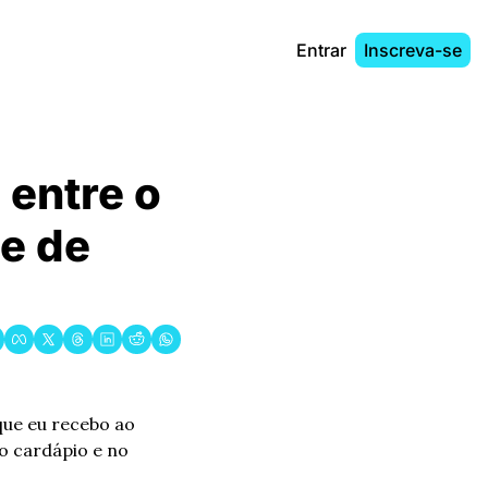
Entrar
Inscreva-se
entre o 
e de 
ue eu recebo ao 
comprar no restaurante é tão feio e mirrado, sendo que na foto que aparece no cardápio e no 