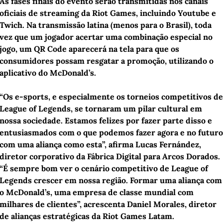
As fases finais do evento serão transmitidas nos canais 
oficiais de streaming da Riot Games, incluindo Youtube e 
Twich. Na transmissão latina (menos para o Brasil), toda 
vez que um jogador acertar uma combinação especial no 
jogo, um QR Code aparecerá na tela para que os 
consumidores possam resgatar a promoção, utilizando o 
aplicativo do McDonald’s. 
“Os e-sports, e especialmente os torneios competitivos de 
League of Legends, se tornaram um pilar cultural em 
nossa sociedade. Estamos felizes por fazer parte disso e 
entusiasmados com o que podemos fazer agora e no futuro 
com uma aliança como esta”, afirma Lucas Fernández, 
diretor corporativo da Fábrica Digital para Arcos Dorados. 
“É sempre bom ver o cenário competitivo de League of 
Legends crescer em nossa região. Formar uma aliança com 
o McDonald’s, uma empresa de classe mundial com 
milhares de clientes”, acrescenta Daniel Morales, diretor 
de alianças estratégicas da Riot Games Latam.