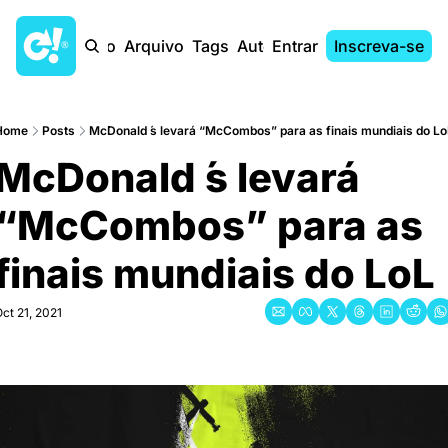
Início
Arquivo
Tags
Autores
Entrar
Inscreva-se
Home
Posts
McDonald ́s levará “McCombos” para as finais mundiais do L
McDonald ́s levará 
“McCombos” para as 
finais mundiais do LoL
ct 21, 2021