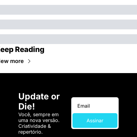
eep Reading
iew more
Update or 
Die!
Você, sempre em 
uma nova versão. 
Assinar
Criatividade & 
repertório.