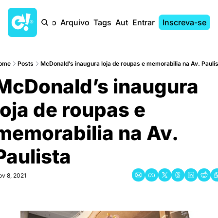
Início
Arquivo
Tags
Autores
Entrar
Inscreva-se
ome
Posts
McDonald’s inaugura loja de roupas e memorabilia na Av. Pauli
McDonald’s inaugura 
loja de roupas e 
memorabilia na Av. 
Paulista
v 8, 2021