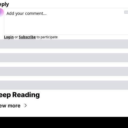
eply
Login
or
Subscribe
to participate
eep Reading
ew more