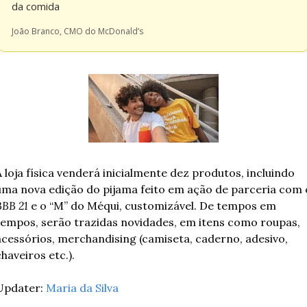
da comida
João Branco, CMO do McDonald’s
A loja física venderá inicialmente dez produtos, incluindo 
uma nova edição do pijama feito em ação de parceria com 
BBB 21
 e o “M” do Méqui, customizável. De tempos em 
tempos, serão trazidas novidades, em itens como roupas, 
acessórios, merchandising (camiseta, caderno, adesivo, 
chaveiros etc.).
Updater: 
Maria da Silva