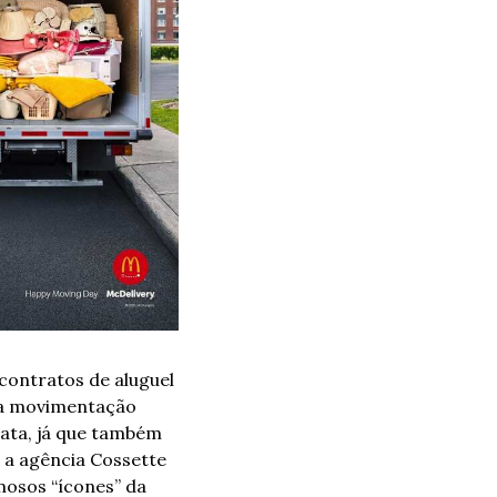
ontratos de aluguel 
a movimentação 
ta, já que também 
 a agência Cossette 
osos “ícones” da 