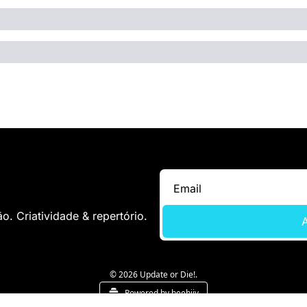
. Criatividade & repertório.
A
© 2026 Update or Die!.
Powered by beehiiv