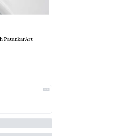
sh Patankar
Art 