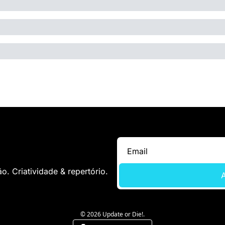
. Criatividade & repertório.
A
© 2026 Update or Die!.