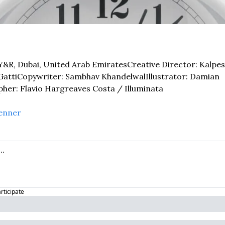
Y&R, Dubai, United Arab Emirates
Creative Director: Kalpe
Gatti
Copywriter: Sambhav Khandelwal
Illustrator: Damian 
her: Flavio Hargreaves Costa / Illuminata
enner
articipate