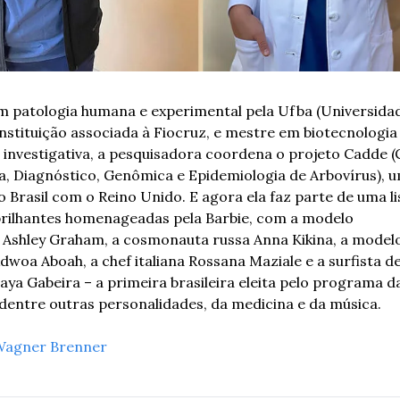
 patologia humana e experimental pela Ufba (Universidad
 instituição associada à Fiocruz, e mestre em biotecnologia
 investigativa, a pesquisadora coordena o projeto Cadde (
, Diagnóstico, Genômica e Epidemiologia de Arbovírus), u
 Brasil com o Reino Unido. E agora ela faz parte de uma lis
rilhantes homenageadas pela Barbie, com a modelo 
Ashley Graham, a cosmonauta russa Anna Kikina, a modelo e
dwoa Aboah, a chef italiana Rossana Maziale e a surfista de
ya Gabeira – a primeira brasileira eleita pelo programa da
dentre outras personalidades, da medicina e da música.
agner Brenner