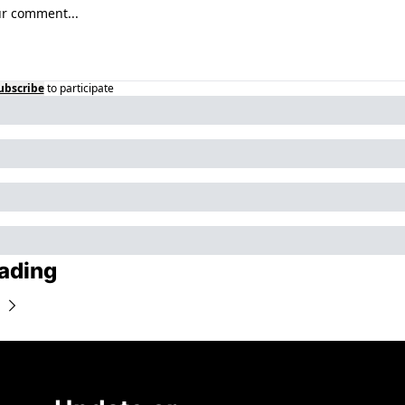
ubscribe
to participate
ading