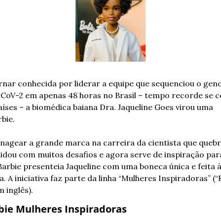
rnar conhecida por liderar a equipe que sequenciou o gen
-CoV-2 em apenas 48 horas no Brasil – tempo recorde se 
aíses – a biomédica baiana Dra. Jaqueline Goes virou uma 
bie. 
agear a grande marca na carreira da cientista que quebr
 lidou com muitos desafios e agora serve de inspiração par
 Barbie presenteia Jaqueline com uma boneca única e feita à
 A iniciativa faz parte da linha “Mulheres Inspiradoras” (“R
 inglês).
bie Mulheres Inspiradoras