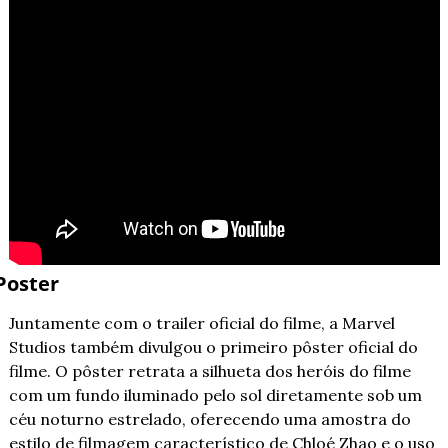
Poster
Juntamente com o trailer oficial do filme, a Marvel 
Studios também divulgou o primeiro pôster oficial do 
filme. O pôster retrata a silhueta dos heróis do filme 
com um fundo iluminado pelo sol diretamente sob um 
céu noturno estrelado, oferecendo uma amostra do 
estilo de filmagem característico de Chloé Zhao e o uso 