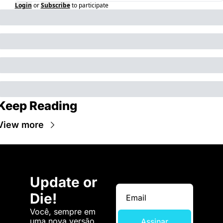
Login
or
Subscribe
to participate
Keep Reading
View more
Update or 
Die!
Você, sempre em 
uma nova versão. 
Assinar