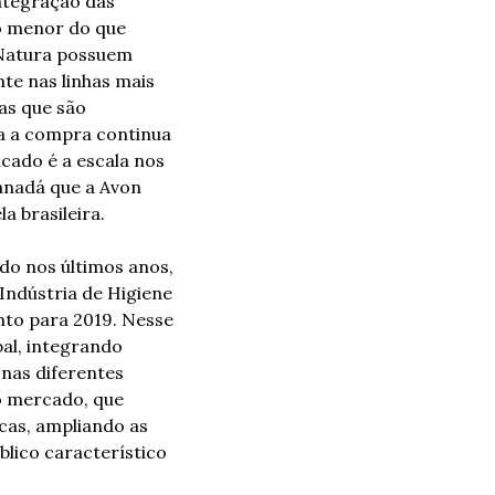
tegração das 
o menor do que 
Natura possuem 
e nas linhas mais 
s que são 
a a compra continua 
ado é a escala nos 
nadá que a Avon 
 brasileira. 
o nos últimos anos, 
ndústria de Higiene 
to para 2019. Nesse 
al, integrando 
nas diferentes 
 mercado, que 
as, ampliando as 
lico característico 