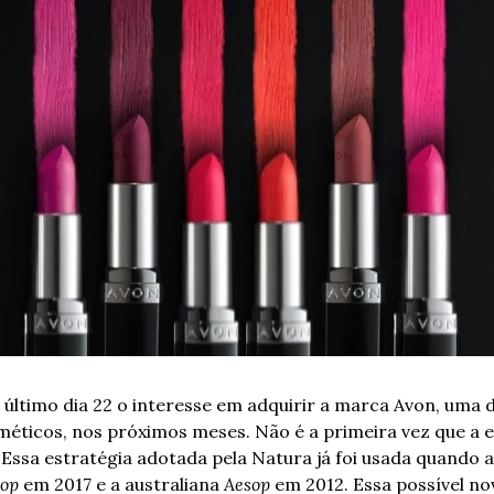
 último dia 22 o interesse em adquirir a marca Avon, uma 
ticos, nos próximos meses. Não é a primeira vez que a em
 Essa estratégia adotada pela Natura já foi usada quando a
hop
 em 2017 e a australiana 
Aesop
 em 2012. Essa possível no