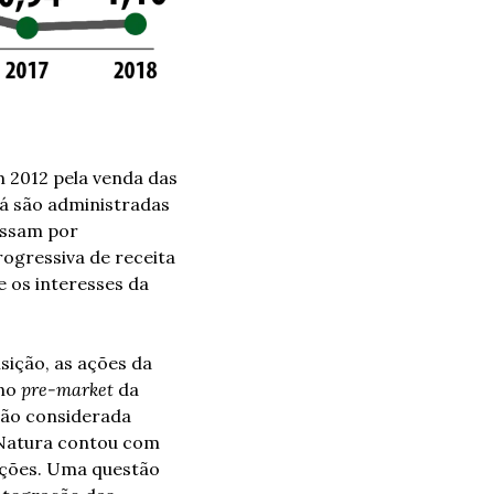
 2012 pela venda das 
á são administradas 
ssam por 
ogressiva de receita 
 os interesses da 
ição, as ações da 
no 
pre-market
 da 
ão considerada 
 Natura contou com 
ições. Uma questão 