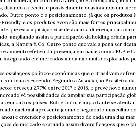
em consideração com certa atenção é a consolidação na in
, diluindo a receita e possivelmente ocasionando um lucr
ado. Outro ponto é o posicionamento, já que os produtos 
riendly, e os produtos Avon são mais fortes principalment
nte que essa aquisição vise destacar a diferença das marca
o, ampliando assim a participação da holding criada par
as, a Natura & Co. Outro ponto que vale a pena ser destac
ão e aumento efetivo da presença em países como EUA e Ca
, integrando em mercados ainda não muito explorados pela
s oscilações político-econômicas que o Brasil vem sofrend
 continua crescendo. Segundo a Associação Brasileira da I
setor cresceu 2,77% entre 2017 e 2018, e prevê novo aumen
mercado vê possibilidades de ampliar sua participação glob
as em outros países. Entretanto, é importante se atentar 
rcado nacional apresenta (como o segmento masculino do
5 anos) e entender o posicionamento de cada uma das marc
ações de mercado e criando assim diversificações que o púb