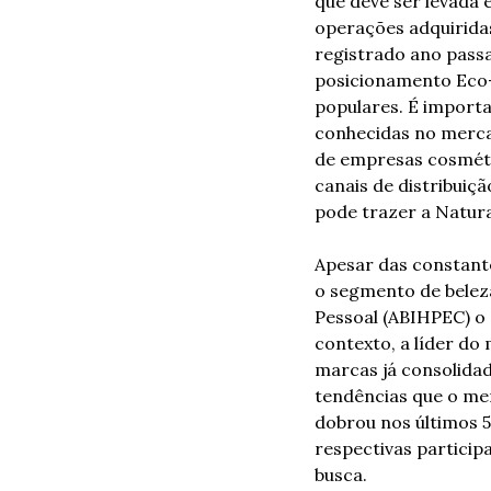
que deve ser levada 
operações adquiridas
registrado ano pass
posicionamento Eco-F
populares. É importa
conhecidas no mercad
de empresas cosmétic
canais de distribuiç
pode trazer a Natura
Apesar das constante
o segmento de beleza
Pessoal (ABIHPEC) o 
contexto, a líder do 
marcas já consolidad
tendências que o me
dobrou nos últimos 
respectivas particip
busca. 