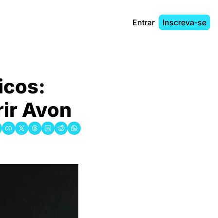
Entrar
Inscreva-se
cos: 
rir Avon