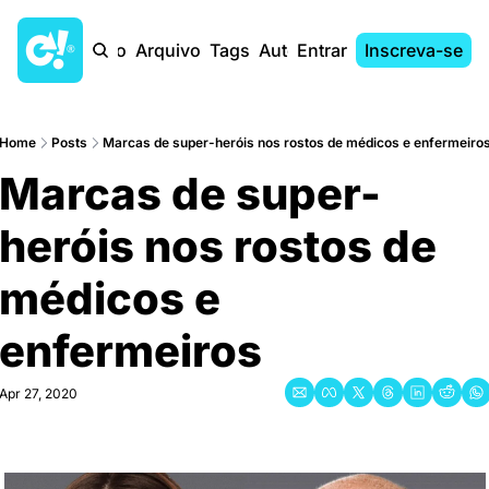
Início
Arquivo
Tags
Autores
Entrar
Inscreva-se
Home
Posts
Marcas de super-heróis nos rostos de médicos e enfermeiro
Marcas de super-
heróis nos rostos de 
médicos e 
enfermeiros
Apr 27, 2020