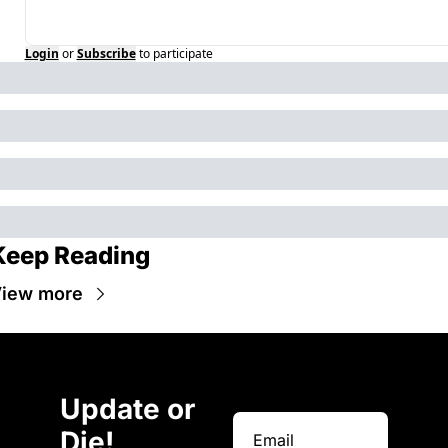
Login
or
Subscribe
to participate
Keep Reading
iew more
Update or 
Die!