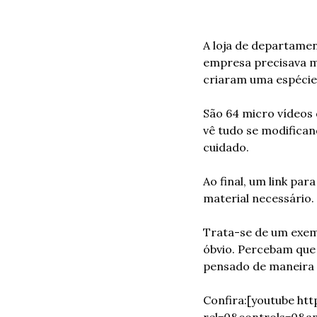
A loja de departamen
empresa precisava m
criaram uma espécie 
São 64 micro vídeos
vê tudo se modifican
cuidado.
Ao final, um link par
material necessário.
Trata-se de um exemp
óbvio. Percebam que 
pensado de maneira 
Confira:
[youtube ht
rel=0&controls=0&a