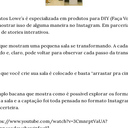
tos Lowe’s é especializada em produtos para DIY (Faça Vo
ostrar isso de alguma maneira no Instagram. Em parceria
de stories interativos.
 que mostram uma pequena sala se transformando. A cada t
do e, claro, pode voltar para observar cada passo da tra
a que você crie sua sala é colocado e basta “arrastar pra c
lo bacana que mostra como é possível explorar os format
a sala e a captação foi toda pensada no formato Instagra
certeira.
tps://www.youtube.com/watch?v=3CmnrptVaUA?
mp<code>;showinfo=0]