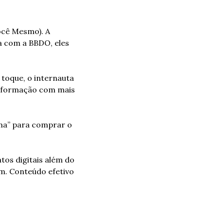
cê Mesmo). A 
 com a BBDO, eles 
oque, o internauta 
nsformação com mais 
ima” para comprar o 
os digitais além do 
m. Conteúdo efetivo 